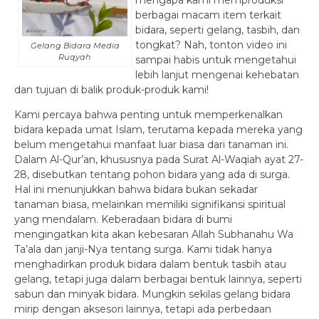
mengapa kami memproduksi
berbagai macam item terkait
bidara, seperti gelang, tasbih, dan
tongkat? Nah, tonton video ini
Gelang Bidara Media
Ruqyah
sampai habis untuk mengetahui
lebih lanjut mengenai kehebatan
dan tujuan di balik produk-produk kami!
Kami percaya bahwa penting untuk memperkenalkan
bidara kepada umat Islam, terutama kepada mereka yang
belum mengetahui manfaat luar biasa dari tanaman ini.
Dalam Al-Qur’an, khususnya pada Surat Al-Waqiah ayat 27-
28, disebutkan tentang pohon bidara yang ada di surga.
Hal ini menunjukkan bahwa bidara bukan sekadar
tanaman biasa, melainkan memiliki signifikansi spiritual
yang mendalam. Keberadaan bidara di bumi
mengingatkan kita akan kebesaran Allah Subhanahu Wa
Ta’ala dan janji-Nya tentang surga. Kami tidak hanya
menghadirkan produk bidara dalam bentuk tasbih atau
gelang, tetapi juga dalam berbagai bentuk lainnya, seperti
sabun dan minyak bidara. Mungkin sekilas gelang bidara
mirip dengan aksesori lainnya, tetapi ada perbedaan