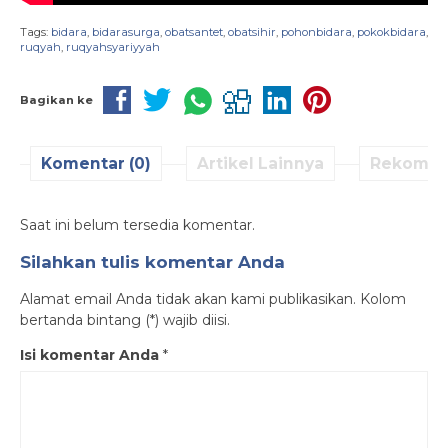
Tags:
bidara
,
bidarasurga
,
obatsantet
,
obatsihir
,
pohonbidara
,
pokokbidara
,
ruqyah
,
ruqyahsyariyyah
Bagikan ke
Komentar (0)
Artikel Lainnya
Rekomen
Saat ini belum tersedia komentar.
Silahkan tulis komentar Anda
Alamat email Anda tidak akan kami publikasikan. Kolom
bertanda bintang (*) wajib diisi.
Isi komentar Anda
*