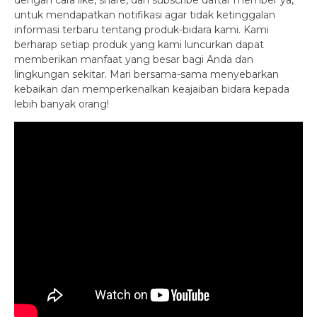
dengan cara like, share, dan subscribe daftar member ya,
untuk mendapatkan notifikasi agar tidak ketinggalan
informasi terbaru tentang produk-bidara kami. Kami
berharap setiap produk yang kami luncurkan dapat
memberikan manfaat yang besar bagi Anda dan
lingkungan sekitar. Mari bersama-sama menyebarkan
kebaikan dan memperkenalkan keajaiban bidara kepada
lebih banyak orang!