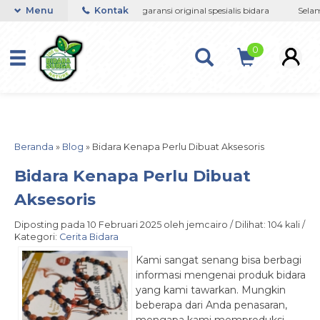
google-site-
i gangguan jin sihir
Menu
Kontak
Bergaransi original spesialis bidara
Selamat
verification=jsSiN3JFrZmq1LAM4wH2enTZvqFEb4f83ruKyoGic
0
Beranda
»
Blog
»
Bidara Kenapa Perlu Dibuat Aksesoris
Bidara Kenapa Perlu Dibuat
Aksesoris
Diposting pada 10 Februari 2025 oleh jemcairo / Dilihat: 104 kali /
Kategori:
Cerita Bidara
Kami sangat senang bisa berbagi
informasi mengenai produk bidara
yang kami tawarkan. Mungkin
beberapa dari Anda penasaran,