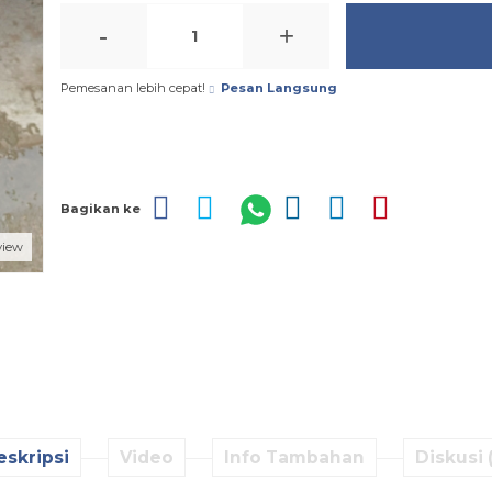
-
+
Pemesanan lebih cepat!
Pesan Langsung
Bagikan ke
view
eskripsi
Video
Info Tambahan
Diskusi 