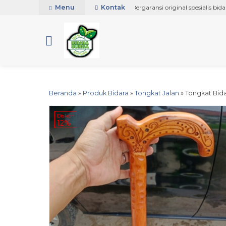
google-site-verification=jsSiN3JFrZmq1LAM4wH2enTZvqFEb4
Ampuh atasi gangguan jin sihir
Menu
Kontak
Bergaransi original spesialis bidara
Beranda
»
Produk Bidara
»
Tongkat Jalan
»
Tongkat Bid
Diskon
12%