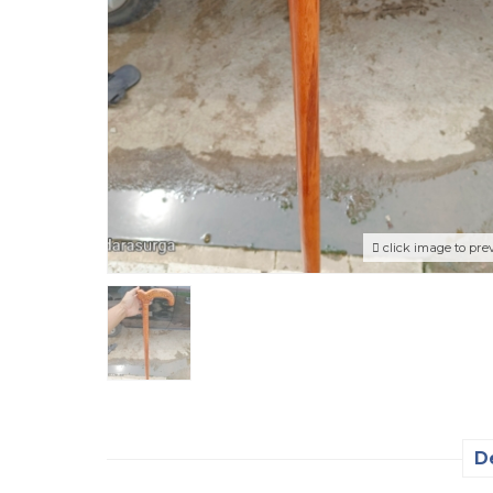
click image to pre
D