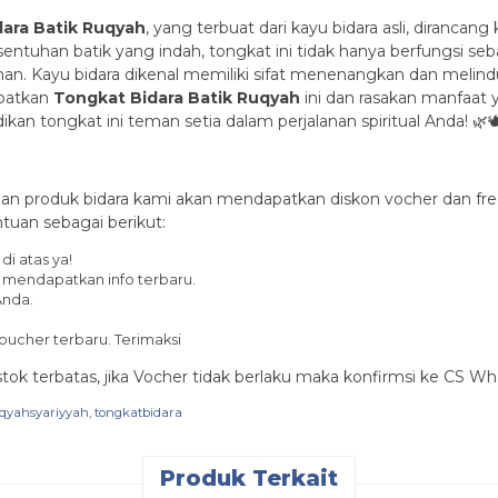
ara Batik Ruqyah
, yang terbuat dari kayu bidara asli, diranc
ntuhan batik yang indah, tongkat ini tidak hanya berfungsi seba
n. Kayu bidara dikenal memiliki sifat menenangkan dan melin
apatkan
Tongkat Bidara Batik Ruqyah
ini dan rasakan manfaat 
kan tongkat ini teman setia dalam perjalanan spiritual Anda! 🌿🕊
an produk bidara kami akan mendapatkan diskon vocher dan free
tuan sebagai berikut:
di atas ya!
k mendapatkan info terbaru.
Anda.
ucher terbaru. Terimaksi
 stok terbatas, jika Vocher tidak berlaku maka konfirmsi ke CS W
qyahsyariyyah
,
tongkatbidara
Produk Terkait