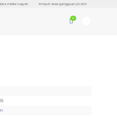
a media ruqyah
Ampuh atasi gangguan jin sihir
Bergaransi origin
0
5)
an