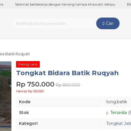
f83ruKyoGicmk
Selamat berbelanja dengan tenang tampa khawatir ketipu
Bidar
Cari
ara Batik Ruqyah
Paling Laris
Tongkat Bidara Batik Ruqyah
Rp 750.000
Rp 850.000
Hemat Rp 100.000
Kode
tong.batik
Stok
Tersedia
(5
Kategori
Tongkat Jal