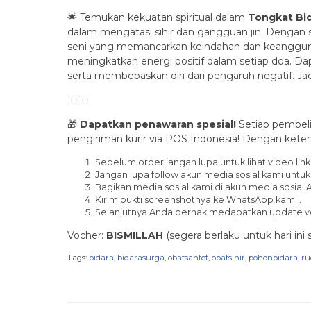
🌟 Temukan kekuatan spiritual dalam
Tongkat Bid
dalam mengatasi sihir dan gangguan jin. Dengan se
seni yang memancarkan keindahan dan keangguna
meningkatkan energi positif dalam setiap doa. D
serta membebaskan diri dari pengaruh negatif. Jadi
====
🎁
Dapatkan penawaran spesial!
Setiap pembeli
pengiriman kurir via POS Indonesia! Dengan keten
Sebelum order jangan lupa untuk lihat video link 
Jangan lupa follow akun media sosial kami untu
Bagikan media sosial kami di akun media sosial 
Kirim bukti screenshotnya ke WhatsApp kami .
Selanjutnya Anda berhak medapatkan update vo
Vocher:
BISMILLAH
(segera berlaku untuk hari ini
Tags:
bidara
,
bidarasurga
,
obatsantet
,
obatsihir
,
pohonbidara
,
ru