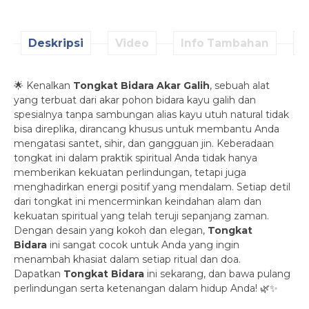
Deskripsi
Video
Info Tambahan
D
🌟 Kenalkan
Tongkat Bidara Akar Galih
, sebuah alat
yang terbuat dari akar pohon bidara kayu galih dan
spesialnya tanpa sambungan alias kayu utuh natural tidak
bisa direplika, dirancang khusus untuk membantu Anda
mengatasi santet, sihir, dan gangguan jin. Keberadaan
tongkat ini dalam praktik spiritual Anda tidak hanya
memberikan kekuatan perlindungan, tetapi juga
menghadirkan energi positif yang mendalam. Setiap detil
dari tongkat ini mencerminkan keindahan alam dan
kekuatan spiritual yang telah teruji sepanjang zaman.
Dengan desain yang kokoh dan elegan,
Tongkat
Bidara
ini sangat cocok untuk Anda yang ingin
menambah khasiat dalam setiap ritual dan doa.
Dapatkan
Tongkat Bidara
ini sekarang, dan bawa pulang
perlindungan serta ketenangan dalam hidup Anda! 🌿✨