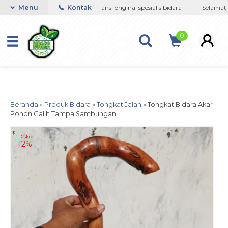
google-site-
angguan jin sihir
Menu
Kontak
Bergaransi original spesialis bidara
Selamat be
verification=jsSiN3JFrZmq1LAM4wH2enTZvqFEb4f83ruKyoGic
0
Beranda
»
Produk Bidara
»
Tongkat Jalan
»
Tongkat Bidara Akar
Pohon Galih Tampa Sambungan
Diskon
12%