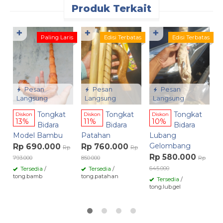
Produk Terkait
✚
✚
✚
Paling Laris
Edisi Terbatas
Edisi Terbatas
D
R
R
6
Pesan
Pesan
Pesan
Langsung
Langsung
Langsung
t
Tongkat
Tongkat
Tongkat
Diskon
Diskon
Diskon
13%
11%
10%
Bidara
Bidara
Bidara
Model Bambu
Patahan
Lubang
Gelombang
Rp 690.000
Rp 760.000
Rp
Rp
Rp 580.000
793.000
850.000
Rp
645.000
Tersedia
/
Tersedia
/
tong.bamb
tong.patahan
Tersedia
/
tong.lub.gel