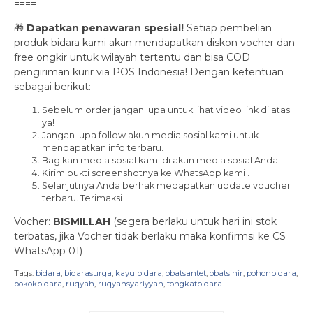
====
🎁
Dapatkan penawaran spesial!
Setiap pembelian
produk bidara kami akan mendapatkan diskon vocher dan
free ongkir untuk wilayah tertentu dan bisa COD
pengiriman kurir via POS Indonesia! Dengan ketentuan
sebagai berikut:
Sebelum order jangan lupa untuk lihat video link di atas
ya!
Jangan lupa follow akun media sosial kami untuk
mendapatkan info terbaru.
Bagikan media sosial kami di akun media sosial Anda.
Kirim bukti screenshotnya ke WhatsApp kami .
Selanjutnya Anda berhak medapatkan update voucher
terbaru. Terimaksi
Vocher:
BISMILLAH
(segera berlaku untuk hari ini stok
terbatas, jika Vocher tidak berlaku maka konfirmsi ke CS
WhatsApp 01)
Tags:
bidara
,
bidarasurga
,
kayu bidara
,
obatsantet
,
obatsihir
,
pohonbidara
,
pokokbidara
,
ruqyah
,
ruqyahsyariyyah
,
tongkatbidara