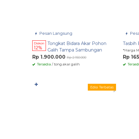
Pesan Langsung
Pesa
Tongkat Bidara Akar Pohon
Tasbih 
Diskon
12%
Galih Tampa Sambungan
*Harga M
Rp 1.900.000
Rp 16
Rp 2.150.000
Tersedia
/ tong.akar.galih
Tersed
✚
Edisi Terbatas