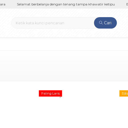
f83ruKyoGicmk
ra
Selamat berbelanja dengan tenang tampa khawatir ketipu
Bid
Cari
Paling Laris
Edis