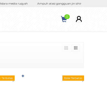
ara media ruqyah
Ampuh atasi gangguan jin sihir
Bergaransi ori
0
✚
i Terbatas
Edisi Terbatas