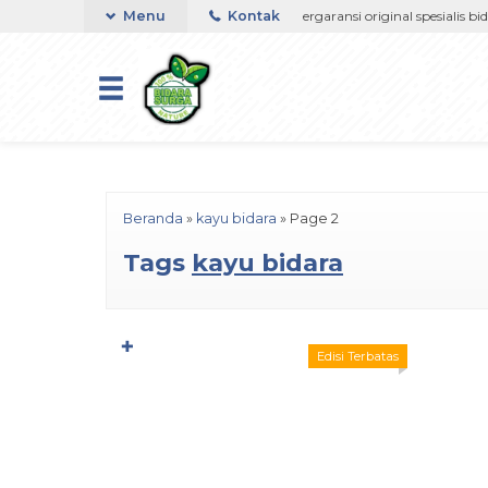
google-site-verification=jsSiN3JFrZmq1LAM4wH2enTZvqFEb4
Ampuh atasi gangguan jin sihir
Menu
Kontak
Bergaransi original spesialis bida
Beranda
»
kayu bidara
»
Page 2
Tags
kayu bidara
✚
Edisi Terbatas