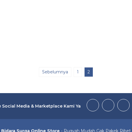
Sebelumnya
1
2
 Social Media & Marketplace Kami Ya
Bidara Surga Online Store
- Ruqyah Mudah Gak Pakek Ribet