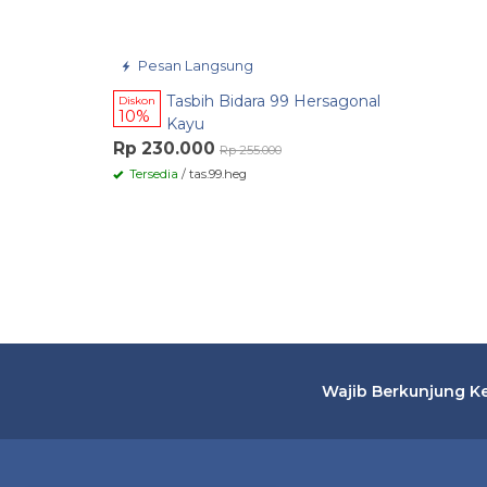
Pesan Langsung
Tasbih Bidara 99 Hersagonal
Diskon
10%
Kayu
Rp 230.000
Rp 255.000
Tersedia
/ tas.99.heg
Wajib Berkunjung Ke