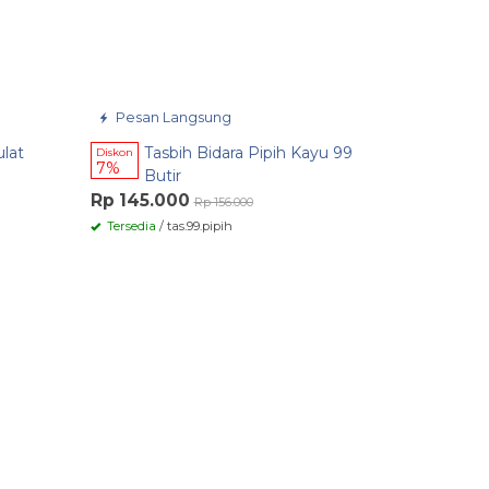
Pesan Langsung
ulat
Tasbih Bidara Pipih Kayu 99
Diskon
7%
Butir
Rp 145.000
Rp 156.000
Tersedia
/ tas.99.pipih