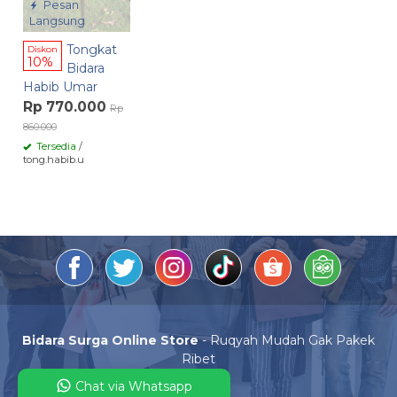
Pesan
Langsung
Tongkat
Diskon
10%
Bidara
Habib Umar
Rp 770.000
Rp
860.000
Tersedia
/
tong.habib.u
Bidara Surga Online Store
- Ruqyah Mudah Gak Pakek
Ribet
Chat via Whatsapp