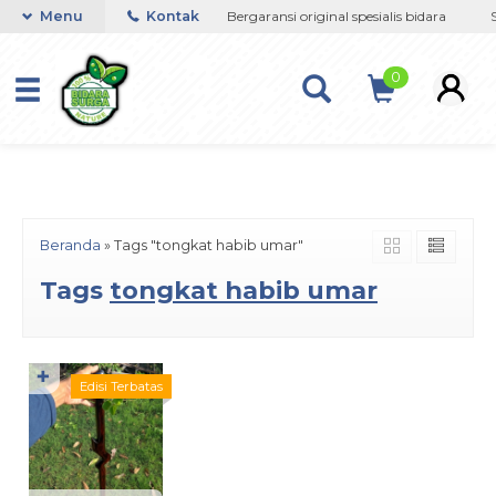
google-site-
h atasi gangguan jin sihir
Menu
Kontak
Bergaransi original spesialis bidara
S
verification=jsSiN3JFrZmq1LAM4wH2enTZvqFEb4f83ruKyoGic
0
Beranda
»
Tags "tongkat habib umar"
Tags
tongkat habib umar
✚
Edisi Terbatas