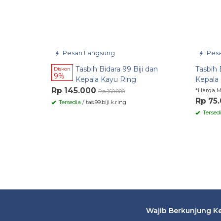
Pesan Langsung
Pesa
Tasbih Bidara 99 Biji dan
Tasbih 
Diskon
9%
Kepala Kayu Ring
Kepala
Rp 145.000
*Harga M
Rp 160.000
Rp 75
Tersedia
/ tas.99.biji.k.ring
Tersed
Wajib Berkunjung Ke