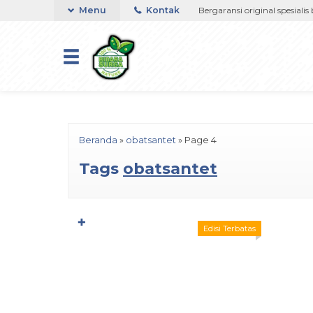
google-site-verification=jsSiN3JFrZmq1LAM4wH2enTZvqFEb4
ah
Ampuh atasi gangguan jin sihir
Menu
Kontak
Bergaransi original spesialis b
Beranda
»
obatsantet
»
Page 4
Tags
obatsantet
✚
Edisi Terbatas