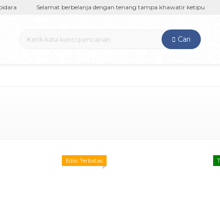
f83ruKyoGicmk
idara
Selamat berbelanja dengan tenang tampa khawatir ketipu
Cari
Edisi Terbatas
T