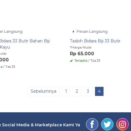
n Langsung
Pesan Langsung
Bidara 33 Butir Bahan Biji
Tasbih Bidara Biji 33 Butir
 Kayu
*Harga Mulai
Rp 65.000
ulai
.000
Tersedia
/ Tsa.33
ia
/ Tas.33
Sebelumnya
1
2
3
4
 Social Media & Marketplace Kami Ya