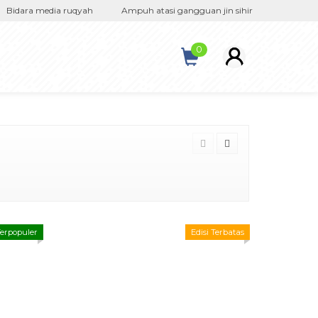
Bidara media ruqyah
Ampuh atasi gangguan jin sihir
Bergaransi 
0
erpopuler
Edisi Terbatas